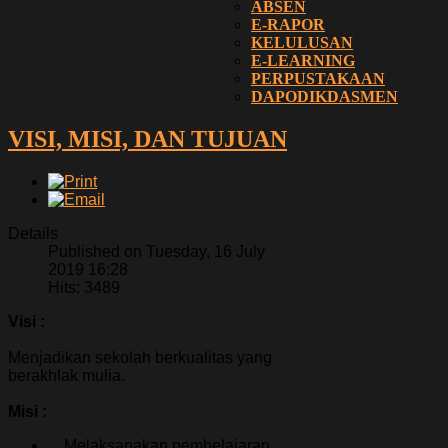
ABSEN
E-RAPOR
KELULUSAN
E-LEARNING
PERPUSTAKAAN
DAPODIKDASMEN
VISI, MISI, DAN TUJUAN
Details
Published on Tuesday, 16 July
2019 16:28
Hits: 3489
Visi :
Menjadikan sekolah berkualitas yang
berakhlak mulia.
Misi :
Melaksanakan pembelajaran